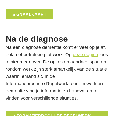
i
e
SIGNAALKAART
S
p
r
Na de diagnose
i
n
Na een diagnose dementie komt er veel op je af,
g
ook met betrekking tot werk. Op
deze pagina
lees
n
je hier meer over. De opties en aandachtspunten
a
rondom werk zijn sterk afhankelijk van de situatie
a
waarin iemand zit. In de
r
Informatiebrochure Regelwerk rondom werk en
d
dementie
vind je informatie en handvatten te
e
vinden voor verschillende situaties.
i
n