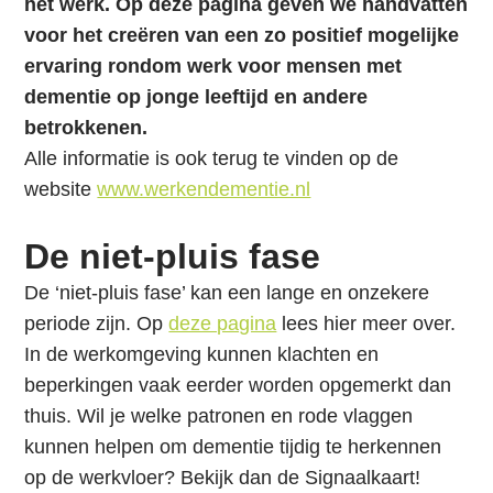
i
het werk. Op deze pagina geven we handvatten
n
voor het creëren van een zo positief mogelijke
g
ervaring rondom werk voor mensen met
n
dementie op jonge leeftijd en andere
a
betrokkenen.
a
Alle informatie is ook terug te vinden op de
r
website
www.werkendementie.nl
d
De niet-pluis fase
e
n
De ‘niet-pluis fase’ kan een lange en onzekere
a
periode zijn. Op
deze pagina
lees hier meer over.
v
In de werkomgeving kunnen klachten en
i
beperkingen vaak eerder worden opgemerkt dan
g
thuis. Wil je welke patronen en rode vlaggen
a
kunnen helpen om dementie tijdig te herkennen
t
op de werkvloer? Bekijk dan de Signaalkaart!