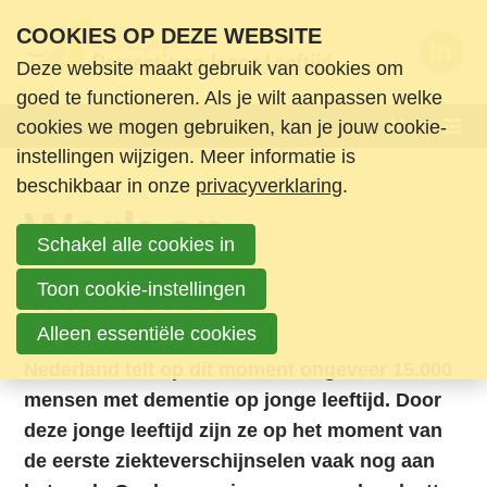
S
COOKIES OP DEZE WEBSITE
l
Deze website maakt gebruik van cookies om
a
Wie zijn we
goed te functioneren. Als je wilt aanpassen welke
l
Menu
cookies we mogen gebruiken, kan je jouw cookie-
Wat doen we
i
instellingen wijzigen. Meer informatie is
n
Nieuws en ondersteuning
beschikbaar in onze
privacyverklaring
.
k
Werk en
Agenda
s
Schakel alle cookies in
Nieuws
o
dementie
Informatie & Ondersteuning
v
Toon cookie-instellingen
Boeken en media
e
Alleen essentiële cookies
Contact
r
Nederland telt op dit moment ongeveer 15.000
Login
S
mensen met dementie op jonge leeftijd. Door
Zoek
p
deze jonge leeftijd zijn ze op het moment van
Login
r
de eerste ziekteverschijnselen vaak nog aan