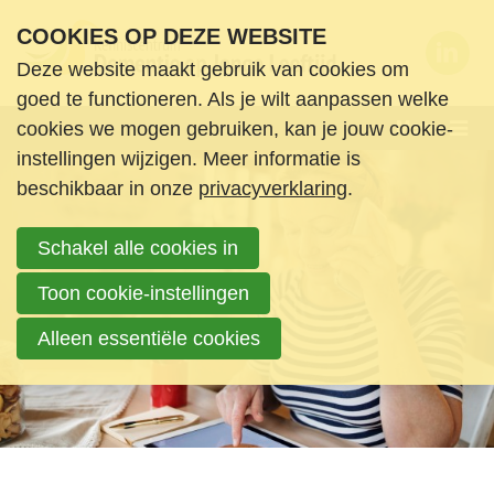
S
COOKIES OP DEZE WEBSITE
l
Deze website maakt gebruik van cookies om
a
Wie zijn we
goed te functioneren. Als je wilt aanpassen welke
l
Menu
cookies we mogen gebruiken, kan je jouw cookie-
Wat doen we
i
instellingen wijzigen. Meer informatie is
n
Nieuws en ondersteuning
beschikbaar in onze
privacyverklaring
.
k
Agenda
s
Schakel alle cookies in
Nieuws
o
Informatie & Ondersteuning
v
Toon cookie-instellingen
Boeken en media
e
Alleen essentiële cookies
Contact
r
Login
S
Zoek
p
Login
r