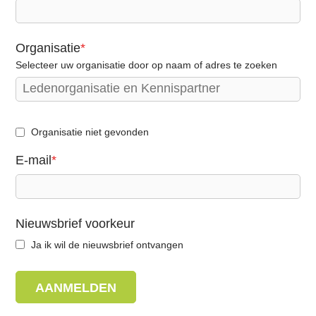
i
e
S
Organisatie
*
p
Selecteer uw organisatie door op naam of adres te zoeken
r
i
n
Organisatie niet gevonden
g
E-mail
*
n
a
a
r
Nieuwsbrief voorkeur
d
Ja ik wil de nieuwsbrief ontvangen
e
i
AANMELDEN
n