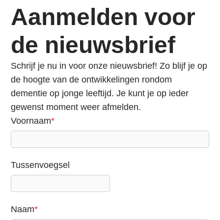
i
Aanmelden voor
n
g
de nieuwsbrief
n
a
Schrijf je nu in voor onze nieuwsbrief! Zo blijf je op
a
de hoogte van de ontwikkelingen rondom
r
dementie op jonge leeftijd. Je kunt je op ieder
d
gewenst moment weer afmelden.
e
Voornaam
*
n
a
v
Tussenvoegsel
i
g
a
t
Naam
*