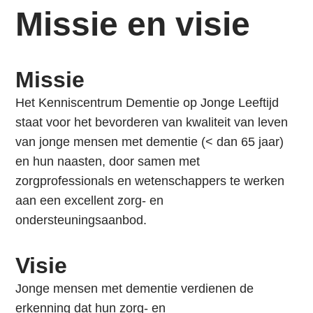
i
Missie en visie
n
Nieuws en ondersteuning
g
Contact
n
Missie
Login
a
a
Zoek
Het Kenniscentrum Dementie op Jonge Leeftijd
r
Login
staat voor het bevorderen van kwaliteit van leven
d
van jonge mensen met dementie (< dan 65 jaar)
e
en hun naasten, door samen met
n
zorgprofessionals en wetenschappers te werken
a
aan een excellent zorg- en
v
ondersteuningsaanbod.
i
g
Visie
a
Jonge mensen met dementie verdienen de
t
erkenning dat hun zorg- en