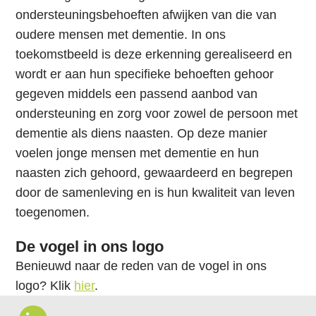
i
ondersteuningsbehoeften afwijken van die van
e
oudere mensen met dementie. In ons
S
toekomstbeeld is deze erkenning gerealiseerd en
p
wordt er aan hun specifieke behoeften gehoor
r
gegeven middels een passend aanbod van
i
ondersteuning en zorg voor zowel de persoon met
n
dementie als diens naasten. Op deze manier
g
voelen jonge mensen met dementie en hun
n
naasten zich gehoord, gewaardeerd en begrepen
a
door de samenleving en is hun kwaliteit van leven
a
toegenomen.
r
d
De vogel in ons logo
e
Benieuwd naar de reden van de vogel in ons
i
logo? Klik
hier
.
n
B