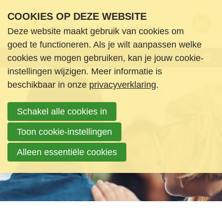
S
COOKIES OP DEZE WEBSITE
l
Deze website maakt gebruik van cookies om
a
Wie zijn we
goed te functioneren. Als je wilt aanpassen welke
l
Menu
cookies we mogen gebruiken, kan je jouw cookie-
Wat doen we
i
instellingen wijzigen. Meer informatie is
n
Wat doen we?
beschikbaar in onze
privacyverklaring
.
k
Missie en visie
s
Onze aanpak
Schakel alle cookies in
o
Kwaliteitsbevordering
v
Toon cookie-instellingen
Deskundigheidsbevordering
e
Belangenbehartiging
Alleen essentiële cookies
r
Kennisontwikkeling
Toegankelijkheid
S
Informatiedocumenten
p
Onderzoek
r
Privacy