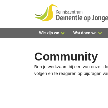
S
l
a
l
i
Wie zijn we
Wat doen we
n
k
s
Community
o
v
Ben je werkzaam bij een van onze lid
e
volgen en te reageren op bijdragen v
r
S
p
r