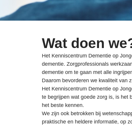
i
n
g
n
a
Wat doen we
a
r
Het Kenniscentrum Dementie op Jonge 
d
dementie. Zorgprofessionals werkzaam 
e
dementie om te gaan met alle ingrijpe
n
Daarom bevorderen we kwaliteit van z
a
Het Kenniscentrum Dementie op Jonge
v
te begrijpen wat goede zorg is, is he
i
het beste kennen.
g
We zijn ook betrokken bij wetenschapp
a
praktische en heldere informatie, op z
t