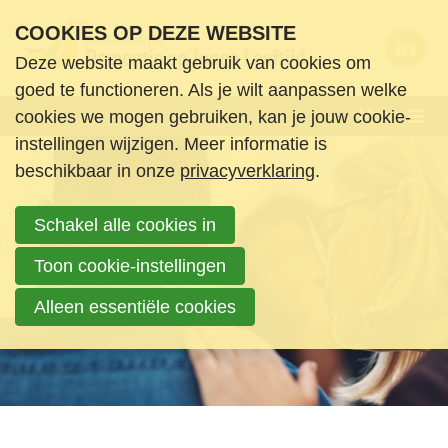
S
COOKIES OP DEZE WEBSITE
l
Deze website maakt gebruik van cookies om
a
Wie zijn we
goed te functioneren. Als je wilt aanpassen welke
l
Menu
cookies we mogen gebruiken, kan je jouw cookie-
Wat doen we
i
instellingen wijzigen. Meer informatie is
n
Nieuws en ondersteuning
beschikbaar in onze
privacyverklaring
.
k
Agenda
s
Schakel alle cookies in
Nieuws
o
Informatie & Ondersteuning
v
Toon cookie-instellingen
Boeken en media
e
Alleen essentiële cookies
Contact
r
Login
S
Zoek
p
Login
r