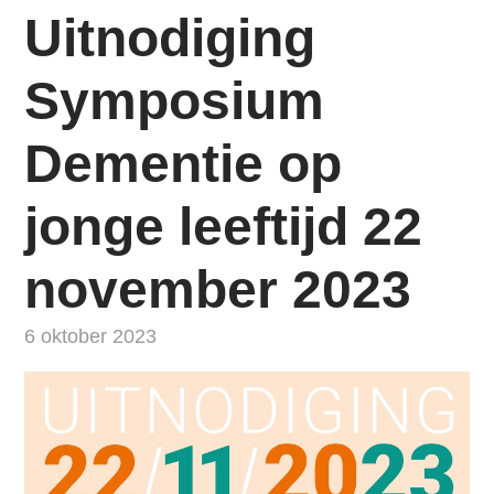
i
Uitnodiging
n
g
Symposium
n
a
Dementie op
a
r
jonge leeftijd 22
d
e
november 2023
n
a
6 oktober 2023
v
i
g
a
t