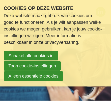
S
COOKIES OP DEZE WEBSITE
l
Deze website maakt gebruik van cookies om
a
Wie zijn we
goed te functioneren. Als je wilt aanpassen welke
l
Menu
cookies we mogen gebruiken, kan je jouw cookie-
Wat doen we
i
instellingen wijzigen. Meer informatie is
n
Nieuws en ondersteuning
beschikbaar in onze
privacyverklaring
.
k
Agenda
s
Schakel alle cookies in
Nieuws
o
Informatie & Ondersteuning
v
Toon cookie-instellingen
Boeken en media
e
Alleen essentiële cookies
Contact
r
Login
S
Zoek
p
Login
r