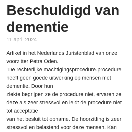
i
Beschuldigd van
n
g
dementie
n
a
11 april 2024
a
r
Artikel in het Nederlands Juristenblad van onze
d
voorzitter Petra Oden.
e
''De rechterlijke machtigingsprocedure-procedure
n
heeft geen goede uitwerking op mensen met
a
dementie. Door hun
v
ziekte begrijpen ze de procedure niet, ervaren ze
i
deze als zeer stressvol en leidt de procedure niet
g
tot acceptatie
a
van het besluit tot opname. De hoorzitting is zeer
t
stressvol en belastend voor deze mensen. Kan