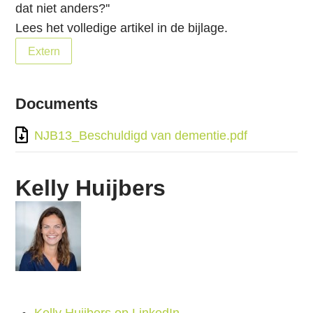
i
dat niet anders?''
e
Lees het volledige artikel in de bijlage.
S
Extern
p
r
i
Documents
n
NJB13_Beschuldigd van dementie.pdf
g
n
a
Kelly Huijbers
a
r
d
e
i
n