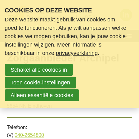
S
COOKIES OP DEZE WEBSITE
l
Deze website maakt gebruik van cookies om
a
Wie zijn we
goed te functioneren. Als je wilt aanpassen welke
l
Menu
cookies we mogen gebruiken, kan je jouw cookie-
Wat doen we
i
instellingen wijzigen. Meer informatie is
n
Nieuws en ondersteuning
beschikbaar in onze
privacyverklaring
.
Zorgaanbieder Archipel
k
Agenda
s
Zorggroep
Schakel alle cookies in
Nieuws
o
Informatie & Ondersteuning
Lidorganisatie:
v
Toon cookie-instellingen
Archipel Zorggroep
Boeken en media
e
Alleen essentiële cookies
Karel de Grotelaan 415
Contact
r
5654 NN Eindhoven
Login
S
Zoek
p
Telefoon:
Login
r
(V)
040-2654800