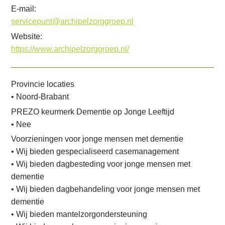
i
E-mail:
n
servicepunt@archipelzorggroep.nl
g
Website:
n
https://www.archipelzorggroep.nl/
a
a
Provincie locaties
r
• Noord-Brabant
d
PREZO keurmerk Dementie op Jonge Leeftijd
e
• Nee
n
Voorzieningen voor jonge mensen met dementie
a
• Wij bieden gespecialiseerd casemanagement
v
• Wij bieden dagbesteding voor jonge mensen met
i
dementie
g
• Wij bieden dagbehandeling voor jonge mensen met
a
dementie
t
• Wij bieden mantelzorgondersteuning