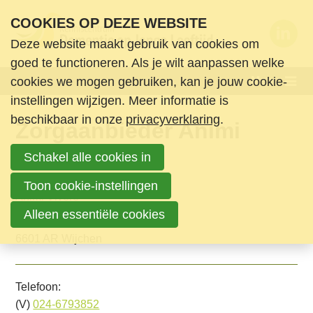
S
COOKIES OP DEZE WEBSITE
l
Deze website maakt gebruik van cookies om
a
Wie zijn we
goed te functioneren. Als je wilt aanpassen welke
l
Menu
cookies we mogen gebruiken, kan je jouw cookie-
Wat doen we
i
instellingen wijzigen. Meer informatie is
n
Nieuws en ondersteuning
beschikbaar in onze
privacyverklaring
.
Zorgaanbieder Animi
k
Agenda
s
Vivere
Schakel alle cookies in
Nieuws
o
Informatie & Ondersteuning
Lidorganisatie:
v
Toon cookie-instellingen
Animi Vivere
Boeken en media
e
Alleen essentiële cookies
Passedwarsstraat 69
Contact
r
6601 AR Wijchen
Login
S
Zoek
p
Telefoon:
Login
r
(V)
024-6793852