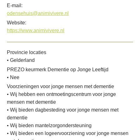
i
E-mail:
n
odensehuis@animivivere.nl
g
Website:
n
https://www.animivivere.nl
a
a
Provincie locaties
r
• Gelderland
d
PREZO keurmerk Dementie op Jonge Leeftijd
e
• Nee
n
Voorzieningen voor jonge mensen met dementie
a
• Wij hebben een ontmoetingscentrum voor jonge
v
mensen met dementie
i
• Wij bieden dagbesteding voor jonge mensen met
g
dementie
a
• Wij bieden mantelzorgondersteuning
t
• Wij bieden een logeervoorziening voor jonge mensen