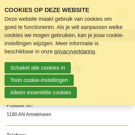
S
COOKIES OP DEZE WEBSITE
l
Deze website maakt gebruik van cookies om
a
Wie zijn we
goed te functioneren. Als je wilt aanpassen welke
l
Menu
cookies we mogen gebruiken, kan je jouw cookie-
Wat doen we
i
instellingen wijzigen. Meer informatie is
n
Nieuws en ondersteuning
beschikbaar in onze
privacyverklaring
.
Zorgaanbieder
k
Agenda
s
Zonnehuisgroep
Schakel alle cookies in
Nieuws
o
Informatie & Ondersteuning
Amstelland
v
Toon cookie-instellingen
Boeken en media
e
Lidorganisatie:
Alleen essentiële cookies
Contact
Zonnehuisgroep Amstelland
r
Postbus 567
Login
S
1180 AN Amstelveen
Zoek
p
Login
r