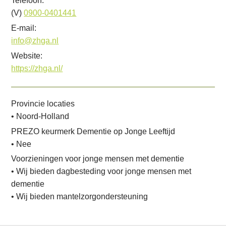
Telefoon:
i
(V)
0900-0401441
n
E-mail:
g
info@zhga.nl
n
Website:
a
https://zhga.nl/
a
r
d
Provincie locaties
e
• Noord-Holland
n
PREZO keurmerk Dementie op Jonge Leeftijd
a
• Nee
v
Voorzieningen voor jonge mensen met dementie
i
• Wij bieden dagbesteding voor jonge mensen met
dementie
g
• Wij bieden mantelzorgondersteuning
a
t