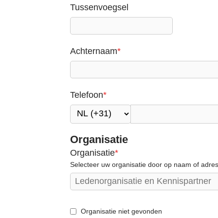
i
Tussenvoegsel
n
g
n
Achternaam
*
a
a
r
Telefoon
*
d
e
n
a
Organisatie
v
Organisatie
*
i
Selecteer uw organisatie door op naam of adre
g
a
t
Organisatie niet gevonden