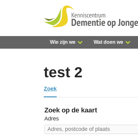
S
l
a
l
i
Wie zijn we
Wat doen we
n
k
s
test 2
o
v
Zoek
e
r
Zoek op de kaart
S
Adres
p
r