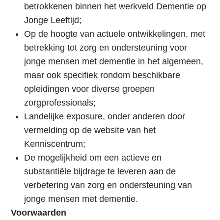
i
betrokkenen binnen het werkveld Dementie op
e
Jonge Leeftijd;
S
Op de hoogte van actuele ontwikkelingen, met
p
betrekking tot zorg en ondersteuning voor
r
jonge mensen met dementie in het algemeen,
i
maar ook specifiek rondom beschikbare
n
opleidingen voor diverse groepen
g
zorgprofessionals;
n
Landelijke exposure, onder anderen door
a
vermelding op de website van het
a
Kenniscentrum;
r
De mogelijkheid om een actieve en
d
substantiële bijdrage te leveren aan de
e
verbetering van zorg en ondersteuning van
i
jonge mensen met dementie.
n
Voorwaarden