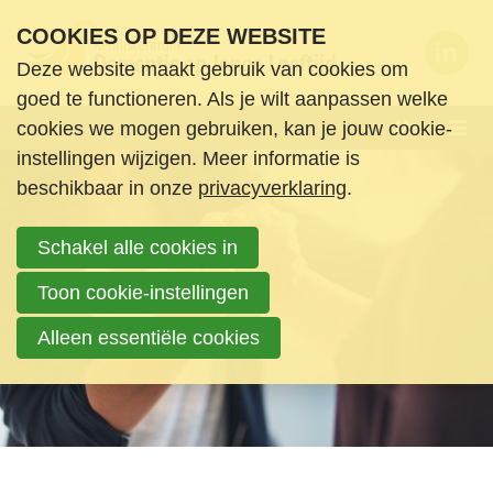
S
COOKIES OP DEZE WEBSITE
l
Deze website maakt gebruik van cookies om
a
Wie zijn we
goed te functioneren. Als je wilt aanpassen welke
l
Wie zijn we?
Menu
cookies we mogen gebruiken, kan je jouw cookie-
i
instellingen wijzigen. Meer informatie is
Ledenorganisaties
n
beschikbaar in onze
privacyverklaring
.
Netwerkleden
k
Bestuur en medewerkers
s
Schakel alle cookies in
Commissies
o
Wetenschappelijke Raad
v
Toon cookie-instellingen
Samenwerkingsverbanden
e
Alleen essentiële cookies
Lid worden
r
Vacatures
S
Wat doen we
p
r
Nieuws en ondersteuning