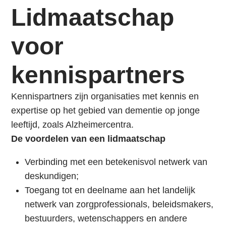
i
Contact
Lidmaatschap
n
Login
g
voor
Zoek
n
a
Login
kennispartners
a
r
Kennispartners zijn organisaties met kennis en
d
expertise op het gebied van dementie op jonge
e
leeftijd, zoals Alzheimercentra.
n
De voordelen van een lidmaatschap
a
v
Verbinding met een betekenisvol netwerk van
i
deskundigen;
g
Toegang tot en deelname aan het landelijk
a
netwerk van zorgprofessionals, beleidsmakers,
t
bestuurders, wetenschappers en andere