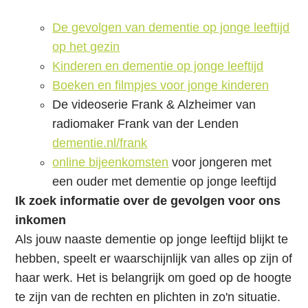
h
o
De gevolgen van dementie op jonge leeftijd
u
op het gezin
d
Kinderen en dementie op jonge leeftijd
Boeken en filmpjes voor jonge kinderen
De videoserie Frank & Alzheimer van
radiomaker Frank van der Lenden
dementie.nl/frank
online bijeenkomsten
voor jongeren met
een ouder met dementie op jonge leeftijd
Ik zoek informatie over de gevolgen voor ons
inkomen
Als jouw naaste dementie op jonge leeftijd blijkt te
hebben, speelt er waarschijnlijk van alles op zijn of
haar werk. Het is belangrijk om goed op de hoogte
te zijn van de rechten en plichten in zo'n situatie.