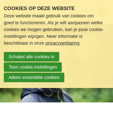
S
COOKIES OP DEZE WEBSITE
l
Deze website maakt gebruik van cookies om
a
Wie zijn we
goed te functioneren. Als je wilt aanpassen welke
l
Menu
cookies we mogen gebruiken, kan je jouw cookie-
Wat doen we
i
instellingen wijzigen. Meer informatie is
n
Nieuws en ondersteuning
beschikbaar in onze
privacyverklaring
.
k
Agenda
s
Schakel alle cookies in
Nieuws
o
Informatie & Ondersteuning
v
Toon cookie-instellingen
Boeken en media
e
Alleen essentiële cookies
Contact
r
Login
S
Zoek
p
Login
r