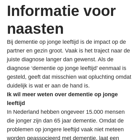
i
Informatie voor
n
g
naasten
n
a
Bij dementie op jonge leeftijd is de impact op de
a
partner en gezin groot. Vaak is het traject naar de
r
juiste diagnose langer dan gewenst. Als de
d
diagnose ‘dementie op jonge leeftijd’ eenmaal is
e
gesteld, geeft dat misschien wat opluchting omdat
n
duidelijk is wat er aan de hand is.
a
Ik wil meer weten over dementie op jonge
v
leeftijd
i
In Nederland hebben ongeveer 15.000 mensen
g
die jonger zijn dan 65 jaar dementie. Omdat de
a
problemen op jongere leeftijd vaak niet meteen
t
worden geassocieerd met dementie, laat een