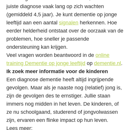
i
juiste diagnose vaak lang op zich wachten
e
(gemiddeld 4,5 jaar). Je kunt dementie op jonge
S
leeftijd aan een aantal
signalen
herkennen. Hoe
p
eerder helderheid ontstaat over de oorzaak van de
r
problemen, hoe sneller je passende
i
ondersteuning kan krijgen.
n
Veel vragen worden beantwoord in de
online
g
training Dementie op jonge leeftijd
op
dementie.nl
.
n
Ik zoek meer informatie voor de kinderen
a
Een diagnose dementie heeft altijd ingrijpende
a
gevolgen. Maar als je naaste nog (relatief) jong is,
r
zijn de gevolgen des te ernstiger. Jullie staan
d
immers nog midden in het leven. De kinderen, of
e
ze nu schoolgaand, studerend of jongvolwassen
i
zijn, ervaren een flinke impact op hun leven.
n
Lees meer: