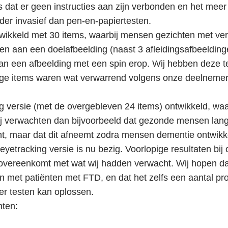
 dat er geen instructies aan zijn verbonden en het meer 
der invasief dan pen-en-papiertesten.
wikkeld met 30 items, waarbij mensen gezichten met vers
en aan een doelafbeelding (naast 3 afleidingsafbeelding
n een afbeelding met een spin erop. Wij hebben deze te
ige items waren wat verwarrend volgens onze deelnem
versie (met de overgebleven 24 items) ontwikkeld, waarb
Wij verwachten dan bijvoorbeeld dat gezonde mensen lange
ht, maar dat dit afneemt zodra mensen dementie ontwikk
yetracking versie is nu bezig. Voorlopige resultaten bij
at overeenkomt met wat wij hadden verwacht. Wij hopen d
 met patiënten met FTD, en dat het zelfs een aantal pr
er testen kan oplossen.
nten: