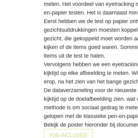
i
meten. Het voordeel van eyetracking is
e
en-papier testen. Het is daarnaast min
S
Eerst hebben we de test op papier ont
p
gezichtsuitdrukkingen moesten koppel
r
gezicht, die gekoppeld moet worden aa
i
kijken of de items goed waren. Somm
n
items uit de test te halen.
g
Vervolgens hebben we een eyetracking 
n
kijktijd op elke afbeelding te meten. 
a
erop, na het zien van het bange gezic
a
De dataverzameling voor de nieuwste e
r
kijktijd op de doelafbeelding zien, w
d
methode is om sociaal gedrag te meten
e
gelopen met de klassieke pen-en-papi
i
Bekijk de poster hieronder bij docume
n
YOD-INCLUDED