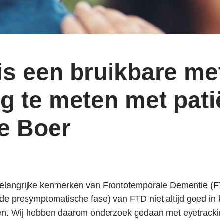
 is een bruikbare m
ag te meten met pat
de Boer
 belangrijke kenmerken van Frontotemporale Dementie (FT
de presymptomatische fase) van FTD niet altijd goed in 
gen. Wij hebben daarom onderzoek gedaan met eyetracki