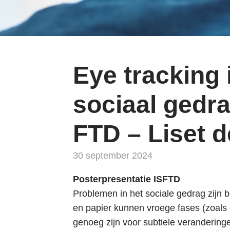
i
n
g
n
a
Eye tracking
a
r
sociaal gedr
d
e
FTD – Liset 
n
a
30 september 2024
v
i
Posterpresentatie ISFTD
g
Problemen in het sociale gedrag zijn
a
en papier kunnen vroege fases (zoals 
t
genoeg zijn voor subtiele veranderin