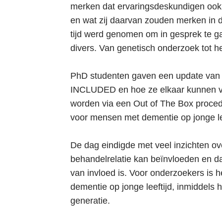
i
merken dat ervaringsdeskundigen oo
e
en wat zij daarvan zouden merken in d
S
tijd werd genomen om in gesprek te g
p
divers. Van genetisch onderzoek tot het
r
i
PhD studenten gaven een update van h
n
INCLUDED en hoe ze elkaar kunnen ver
g
worden via een Out of The Box proced
n
voor mensen met dementie op jonge lee
a
a
De dag eindigde met veel inzichten ove
r
behandelrelatie kan beïnvloeden en dat
d
van invloed is. Voor onderzoekers is 
e
dementie op jonge leeftijd, inmiddels 
i
generatie.
n