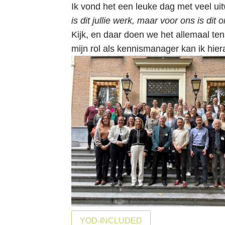
h
Ik vond het een leuke dag met veel uit
o
is dit jullie werk, maar voor ons is dit 
u
Kijk, en daar doen we het allemaal ten
d
mijn rol als kennismanager kan ik hier
YOD-INCLUDED