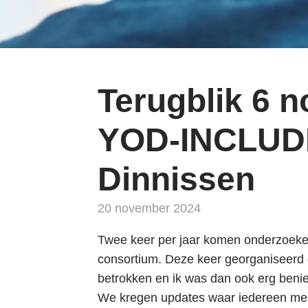
i
n
g
n
a
Terugblik 6 
a
r
YOD-INCLUDE
d
e
Dinnissen
n
a
20 november 2024
v
i
Twee keer per jaar komen onderzoek
g
consortium. Deze keer georganiseerd 
a
betrokken en ik was dan ook erg be
t
We kregen updates waar iedereen me