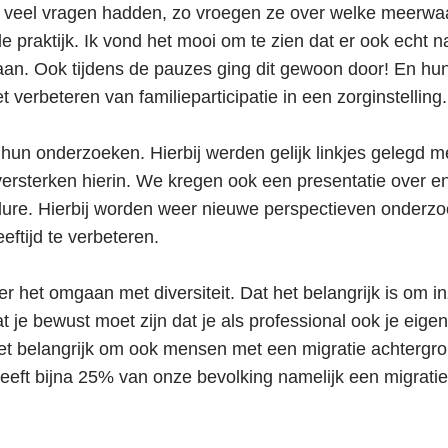
k veel vragen hadden, zo vroegen ze over welke meer
e praktijk. Ik vond het mooi om te zien dat er ook echt 
aan. Ook tijdens de pauzes ging dit gewoon door! En h
 verbeteren van familieparticipatie in een zorginstelling.
un onderzoeken. Hierbij werden gelijk linkjes gelegd
sterken hierin. We kregen ook een presentatie over en
ure. Hierbij worden weer nieuwe perspectieven onderzo
ftijd te verbeteren.
r het omgaan met diversiteit. Dat het belangrijk is om i
 je bewust moet zijn dat je als professional ook je eigen
het belangrijk om ook mensen met een migratie achtergr
heeft bijna 25% van onze bevolking namelijk een migrati