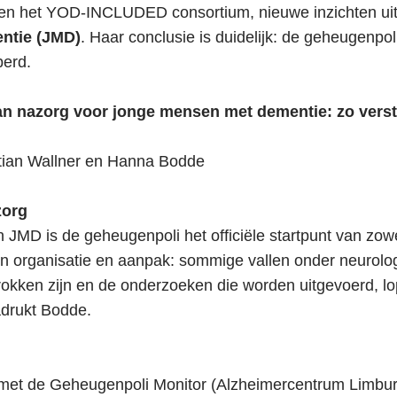
en het YOD-INCLUDED consortium, nieuwe inzichten uit
ntie (JMD)
. Haar conclusie is duidelijk: de geheugenpol
perd.
 van nazorg voor jonge mensen met dementie: zo ver
stian Wallner en Hanna Bodde
zorg
MD is de geheugenpoli het officiële startpunt van zowel
in organisatie en aanpak: sommige vallen onder neurologi
trokken zijn en de onderzoeken die worden uitgevoerd, lo
adrukt Bodde.
met de Geheugenpoli Monitor (Alzheimercentrum Limburg