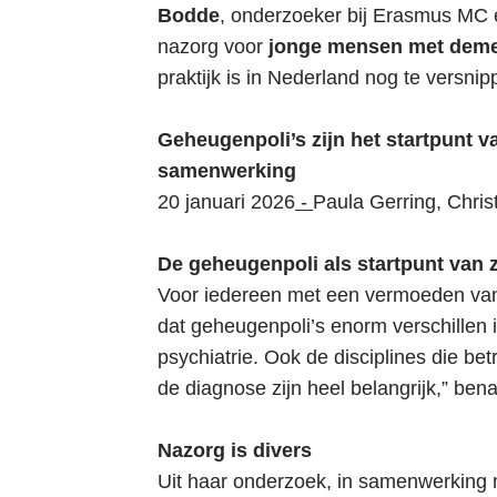
i
Bodde
, onderzoeker bij Erasmus MC 
e
nazorg voor
jonge mensen met deme
S
praktijk is in Nederland nog te versnip
p
r
Geheugenpoli’s zijn het startpunt
i
samenwerking
n
20 januari 2026
-
Paula Gerring, Chri
g
n
De geheugenpoli als startpunt van 
a
Voor iedereen met een vermoeden van J
a
dat geheugenpoli’s enorm verschillen 
r
psychiatrie. Ook de disciplines die be
d
de diagnose zijn heel belangrijk,” ben
e
i
Nazorg is divers
n
Uit haar onderzoek, in samenwerking 