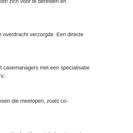
 om zich voor te bereiden en
me overdracht verzorgde. Een directe
rt casemanagers met een specialisatie
’s:
nsen die meelopen, zoals co-