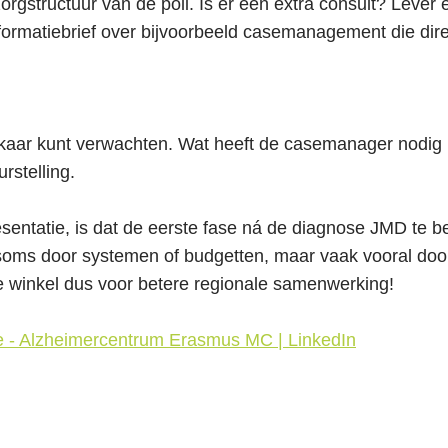
orgstructuur van de poli. Is er een extra consult? Lever e
formatiebrief over bijvoorbeeld casemanagement die dir
kaar kunt verwachten. Wat heeft de casemanager nodig b
rstelling.
esentatie, is dat de eerste fase ná de diagnose JMD te be
soms door systemen of budgetten, maar vaak vooral door ve
 winkel dus voor betere regionale samenwerking!
 - Alzheimercentrum Erasmus MC | LinkedIn