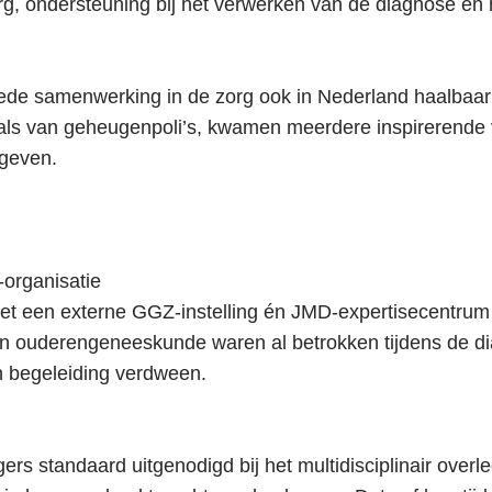
g, ondersteuning bij het verwerken van de diagnose en
goede samenwerking in de zorg ook in Nederland haalbaar
nals van geheugenpoli’s, kwamen meerdere inspirerende
geven.
organisatie
t een externe GGZ-instelling én JMD-expertisecentrum
n ouderengeneeskunde waren al betrokken tijdens de dia
n begeleiding verdween.
s standaard uitgenodigd bij het multidisciplinair overl