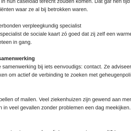
 in hun caseload terecht zouden komen. Dat gaf hen tijd
iënten waar ze al bij betrokken waren.
rbonden verpleegkundig specialist
pecialist de sociale kaart zó goed dat zij zelf een war
eteen in gang.
 samenwerking
 samenwerking bij iets eenvoudigs: contact. Ze advisee
en om actief de verbinding te zoeken met geheugenpoli
bellen of mailen. Veel ziekenhuizen zijn gewend aan me
 in veel gevallen zonder problemen een dag meekijken.