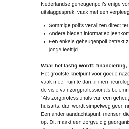
h
Nederlandse geheugenpoli’s enige vor
o
uitslaggesprek, vaak met een verpleeg
u
d
Sommige poli’s verwijzen direct te
Andere bieden informatiebijeenkom
Een enkele geheugenpoli betrekt z
jonge leeftijd.
Waar het lastig wordt: financiering,
Het grootste knelpunt voor goede nazo
vaak meer ruimte dan binnen neurolog
de visie van zorgprofessionals belem
“Als zorgprofessionals van een geheug
huisarts, dan wordt simpelweg geen 
Een ander aandachtspunt: mensen die 
op. Dit maakt een zorgvuldig georgani