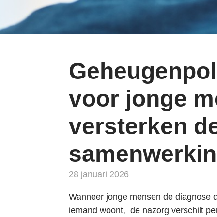
i
n
g
n
a
Geheugenpoli’
a
r
voor jonge m
d
e
versterken d
n
a
samenwerki
v
i
28 januari 2026
g
a
Wanneer jonge mensen de diagnose dem
t
iemand woont, de nazorg verschilt p